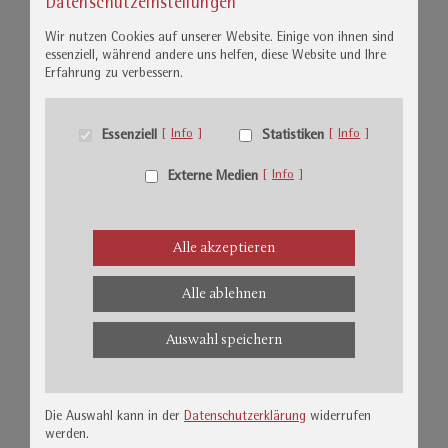
Datenschutzeinstellungen
Essenzielle Cookies ermöglichen grundlegende Funktionen und
s.seiler@ssg-rochlitz.de
sind für die einwandfreie Funktion der Website erforderlich
Wir nutzen Cookies auf unserer Website. Einige von ihnen sind
essenziell, während andere uns helfen, diese Website und Ihre
Erfahrung zu verbessern.
Cookiespeicherung
Name
Entscheidungscookie
Eigentümer dieser Website
Anbieter
Essenziell
Info
Statistiken
Info
Speichert die Einstellungen der
Zweck
Besucher, die in der Cookie Box
Externe Medien
Info
ausgewählt wurden.
Datenschutzerklärung
Datenschutz
Alle akzeptieren
www.ssg-rochlitz.de
Host
dywc
Cookie Name
Alle ablehnen
1 Jahr
Cookie Laufzeit
Auswahl speichern
Statistik Cookies erfassen Informationen anonym. Diese
Informationen helfen uns zu verstehen, wie unsere Besucher
unsere Website nutzen.
Die Auswahl kann in der
Datenschutzerklärung
widerrufen
Leiterin Reinigung & Wäscherei
werden.