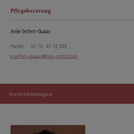
Pflegeberatung
Anke Seifert-Quaas
Handy: 01 72 . 61 12 395
a.seifert-quaas@ssg-rochlitz.de
Serviceleistungen