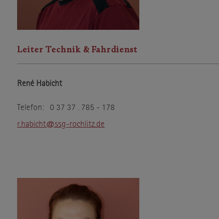
Google
Anbieter
Wird zum Entsperren von Google
Zweck
Maps-Inhalten verwendet.
Datenschutzerklärung
Datenschutz
Leiter Technik & Fahrdienst
.google.com
Host
NID,CONSENT
Cookie Name
René Habicht
6 Monate
Cookie Laufzeit
Telefon: 0 37 37 . 785 - 178
Infos schließen
r.habicht@ssg-rochlitz.de