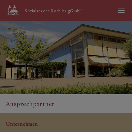
Menü
Sozialservice Rochlitz gGmbH
ein/aus
Ansprechpartner
Unternehmen