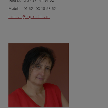
Mobil: 01 52 . 03 19 58 62
d.dietze@ssg-rochlitz.de