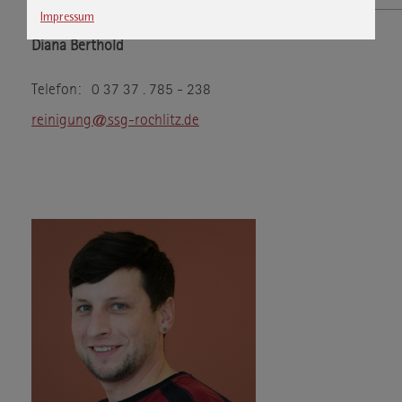
Matomo
Name
Impressum
Matomo
Anbieter
Diana Berthold
Cookie von Matomo für Website-
Zweck
Telefon: 0 37 37 . 785 - 238
Analysen. Erzeugt statistische Daten
darüber, wie der Besucher die
reinigung@ssg-rochlitz.de
Website nutzt.
Datenschutzerklärung
Datenschutz
www.matomo.org
Host
_pk_*.*
Cookie Name
13 Monate
Cookie Laufzeit
Inhalte von Video-Plattformen und Social-Media-Plattformen
werden standardmäßig blockiert. Wenn Cookies von externen
Medien akzeptiert werden, bedarf der Zugriff auf diese Inhalte
keiner manuellen Einwilligung mehr.
Google Maps
Name