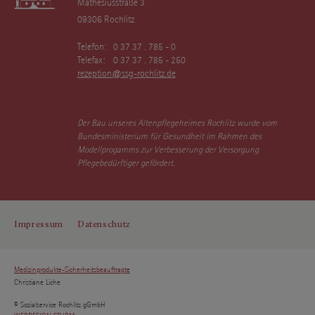
Mathesiusstraße 3
09306 Rochlitz
Telefon:
0 37 37 . 785 - 0
Telefax:
0 37 37 . 785 - 250
rezeption@ssg-rochlitz.de
Der Bau unseres Altenpflegeheimes Rochlitz wurde vom
Bundesministerium für Gesundheit im Rahmen des
Modellprogamms zur Verbesserung der Versorgung
Pflegebedürftiger gefördert.
Impressum
Datenschutz
Medizinprodukte-Sicherheitsbeauftragte
Christiane Liche
© Sozialservice Rochlitz gGmbH