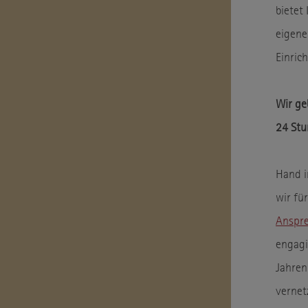
bietet
eigene
Einric
Wir ge
24 Stu
Hand i
wir fü
Anspre
engagie
Jahren
vernet