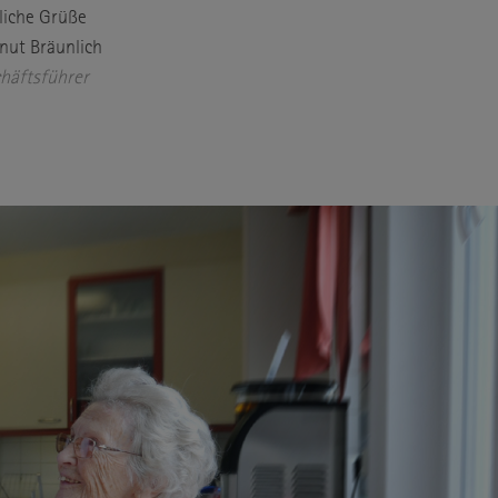
liche Grüße
Knut Bräunlich
häftsführer