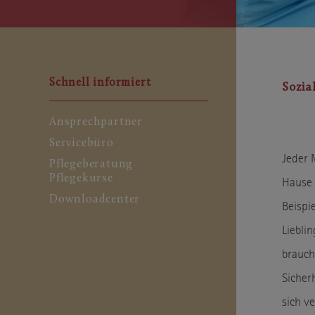
Schnell informiert
Sozia
Ansprechpartner
Servicebüro
Jeder 
Pflegeberatung
Pflegekurse
Hause 
Downloadcenter
Beispie
Liebli
brauch
Sicher
sich v