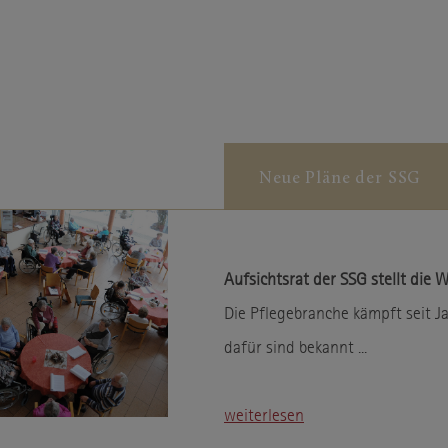
13 Monate
Cookie Laufzeit
Inhalte von Video-Plattformen und Social-Media-Plattformen
werden standardmäßig blockiert. Wenn Cookies von externen
Medien akzeptiert werden, bedarf der Zugriff auf diese Inhalte
keiner manuellen Einwilligung mehr.
Neue Pläne der SSG
Google Maps
Name
Google
Anbieter
Wird zum Entsperren von Google
Zweck
Maps-Inhalten verwendet.
Aufsichtsrat der SSG stellt die
Datenschutzerklärung
Datenschutz
Die Pflegebranche kämpft seit J
.google.com
Host
dafür sind bekannt ...
NID,CONSENT
Cookie Name
6 Monate
Cookie Laufzeit
weiterlesen