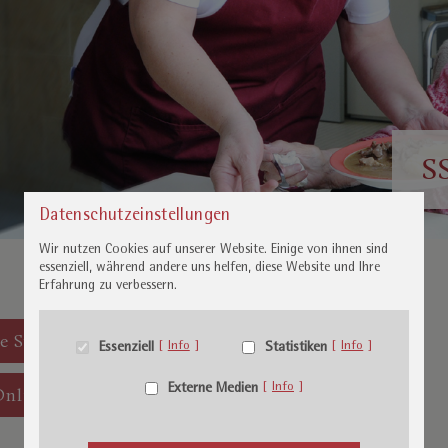
S
Datenschutzeinstellungen
Essenzielle Cookies ermöglichen grundlegende Funktionen und
sind für die einwandfreie Funktion der Website erforderlich
Wir nutzen Cookies auf unserer Website. Einige von ihnen sind
essenziell, während andere uns helfen, diese Website und Ihre
Erfahrung zu verbessern.
Cookiespeicherung
Name
Entscheidungscookie
Eigentümer dieser Website
Anbieter
le Stellenangebote
Essenziell
Info
Statistiken
Info
Speichert die Einstellungen der
Zweck
Besucher, die in der Cookie Box
Externe Medien
Info
Online bewerben
ausgewählt wurden.
Datenschutzerklärung
Datenschutz