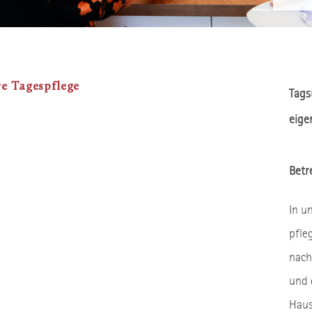
e Tagespflege
Tags
eige
Betr
In u
pfle
nach
und 
Haus