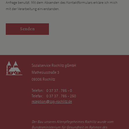
Anfrage benutzt. Mit dem Absenden des Kontaktformulars erkläre ich mich
mit der Verarbeitung einverstanden.
Sozialservice Rochlitz gGmbH
Mathesiusstraße 3
09306 Rochlitz
Telefon:
0 37 37 . 785 - 0
Telefax:
0 37 37 . 785 - 250
rezeption@ssg-rochlitz.de
Der Bau unseres Altenpflegeheimes Rochlitz wurde vom
Bundesministerium für Gesundheit im Rahmen des