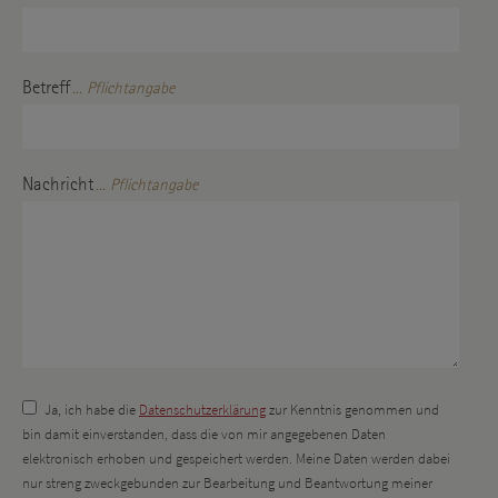
Betreff
... Pflichtangabe
Nachricht
... Pflichtangabe
Ja, ich habe die
Datenschutzerklärung
zur Kenntnis genommen und
bin damit einverstanden, dass die von mir angegebenen Daten
elektronisch erhoben und gespeichert werden. Meine Daten werden dabei
nur streng zweckgebunden zur Bearbeitung und Beantwortung meiner