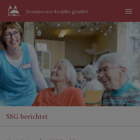
Menü
Sozialservice Rochlitz gGmbH
ein/aus
SSG berichtet