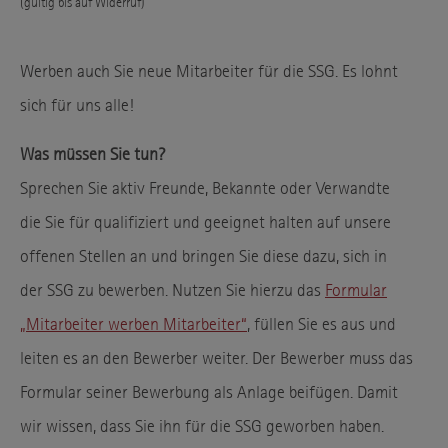
(gültig bis auf Widerruf)
darüber, wie der Besucher die
Website nutzt.
Datenschutzerklärung
Datenschutz
Werben auch Sie neue Mitarbeiter für die SSG. Es lohnt
www.matomo.org
Host
sich für uns alle!
_pk_*.*
Cookie Name
Was müssen Sie tun?
13 Monate
Cookie Laufzeit
Sprechen Sie aktiv Freunde, Bekannte oder Verwandte
Inhalte von Video-Plattformen und Social-Media-Plattformen
die Sie für qualifiziert und geeignet halten auf unsere
werden standardmäßig blockiert. Wenn Cookies von externen
offenen Stellen an und bringen Sie diese dazu, sich in
Medien akzeptiert werden, bedarf der Zugriff auf diese Inhalte
keiner manuellen Einwilligung mehr.
der SSG zu bewerben. Nutzen Sie hierzu das
Formular
„Mitarbeiter werben Mitarbeiter“
, füllen Sie es aus und
Google Maps
Name
leiten es an den Bewerber weiter. Der Bewerber muss das
Google
Anbieter
Formular seiner Bewerbung als Anlage beifügen. Damit
Wird zum Entsperren von Google
Zweck
Maps-Inhalten verwendet.
wir wissen, dass Sie ihn für die SSG geworben haben.
Datenschutzerklärung
Datenschutz