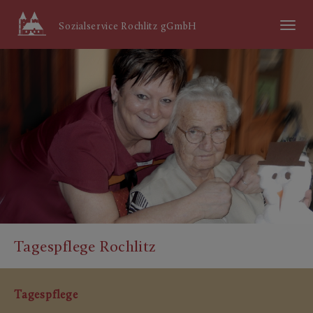
Menü
Sozialservice Rochlitz gGmbH
ein/aus
Tagespflege Rochlitz
Tagespflege