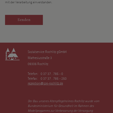
mit der Verarbeitung einverstanden.
Sozialservice Rochlitz gGmbH
Mathesiusstraße 3
09306 Rochlitz
Telefon:
0 37 37 . 785 - 0
Telefax:
0 37 37 . 785 - 250
rezeption@ssg-rochlitz.de
Der Bau unseres Altenpflegeheimes Rochlitz wurde vom
Bundesministerium für Gesundheit im Rahmen des
Modellprogamms zur Verbesserung der Versorgung