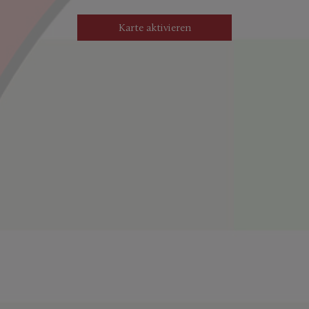
werden standardmäßig blockiert. Wenn Cookies von externen
Medien akzeptiert werden, bedarf der Zugriff auf diese Inhalte
Karte aktivieren
keiner manuellen Einwilligung mehr.
Google Maps
Name
Google
Anbieter
Wird zum Entsperren von Google
Zweck
Maps-Inhalten verwendet.
Datenschutzerklärung
Datenschutz
.google.com
Host
NID,CONSENT
Cookie Name
6 Monate
Cookie Laufzeit
Infos schließen