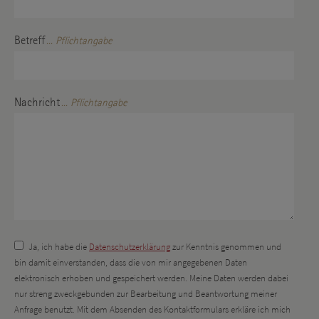
Betreff
... Pflichtangabe
Nachricht
... Pflichtangabe
Ja, ich habe die
Datenschutzerklärung
zur Kenntnis genommen und
bin damit einverstanden, dass die von mir angegebenen Daten
elektronisch erhoben und gespeichert werden. Meine Daten werden dabei
nur streng zweckgebunden zur Bearbeitung und Beantwortung meiner
Anfrage benutzt. Mit dem Absenden des Kontaktformulars erkläre ich mich